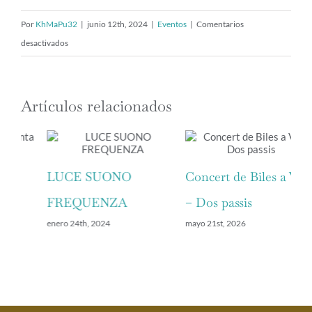
Por
KhMaPu32
|
junio 12th, 2024
|
Eventos
|
Comentarios
en
desactivados
Concert
de
Biles
Artículos relacionados
a
Vic
LUCE SUONO
Concert de Biles a Vic
Re
FREQUENZA
– Dos passis
la
enero 24th, 2024
mayo 21st, 2026
ago