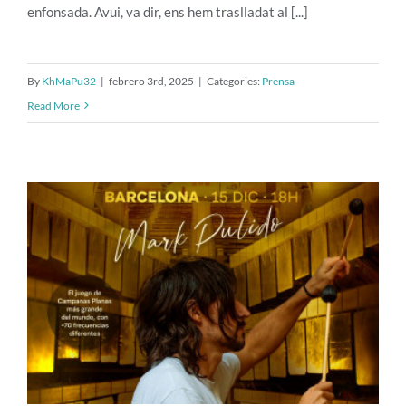
enfonsada. Avui, va dir, ens hem traslladat al [...]
By
KhMaPu32
|
febrero 3rd, 2025
|
Categories:
Prensa
Read More