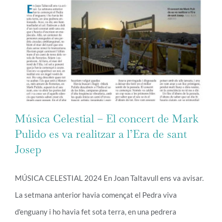
Música Celestial – El concert de Mark
Pulido es va realitzar a l’Era de sant
Josep
Música Celestial – El concert de Mark
Pulido es va realitzar a l’Era de sant
MÚSICA CELESTIAL 2024 En Joan Taltavull ens va avisar.
Josep
La setmana anterior havia començat el Pedra viva
d'enguany i ho havia fet sota terra, en una pedrera