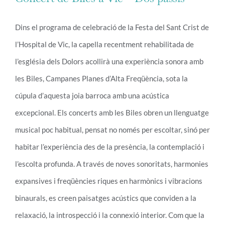
Dins el programa de celebració de la Festa del Sant Crist de
l’Hospital de Vic, la capella recentment rehabilitada de
Concert de Biles a Vic – Dos passis
l’església dels Dolors acollirà una experiència sonora amb
les Biles, Campanes Planes d’Alta Freqüència, sota la
cúpula d’aquesta joia barroca amb una acústica
excepcional. Els concerts amb les Biles obren un llenguatge
musical poc habitual, pensat no només per escoltar, sinó per
habitar l’experiència des de la presència, la contemplació i
l’escolta profunda. A través de noves sonoritats, harmonies
expansives i freqüències riques en harmònics i vibracions
binaurals, es creen paisatges acústics que conviden a la
relaxació, la introspecció i la connexió interior. Com que la