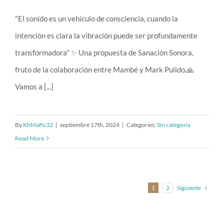
"El sonido es un vehículo de consciencia, cuando la
intención es clara la vibración puede ser profundamente
Sanación Sonora
transformadora" ✨️ Una propuesta de Sanación Sonora,
fruto de la colaboración entre Mambé y Mark Pulido.🙏
Vamos a [...]
By
KhMaPu32
|
septiembre 17th, 2024
|
Categories:
Sin categoría
Read More
Siguiente
1
2