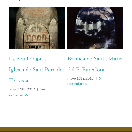
La Seu D’Egara –
Basilica de Santa Maria
Mo
Iglesia de Sant Pere de
del Pi Barcelona
do
mayo 13th, 2017
|
Sin
Terrassa
Co
comentarios
mayo 13th, 2017
|
Sin
may
comentarios
com