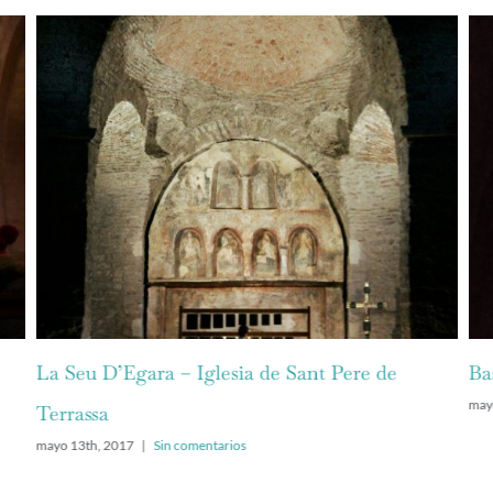
La Seu D’Egara – Iglesia de Sant Pere de
Ba
may
Terrassa
mayo 13th, 2017
|
Sin comentarios