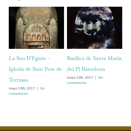
Er
-M
may
com
La Seu D’Egara –
Basilica de Santa Maria
Iglesia de Sant Pere de
del Pi Barcelona
mayo 13th, 2017
|
Sin
Terrassa
comentarios
mayo 13th, 2017
|
Sin
comentarios