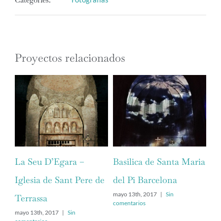
Proyectos relacionados
La Seu D’Egara –
Basilica de Santa Maria
Er
Iglesia de Sant Pere de
del Pi Barcelona
-M
mayo 13th, 2017
|
Sin
may
Terrassa
comentarios
com
mayo 13th, 2017
|
Sin